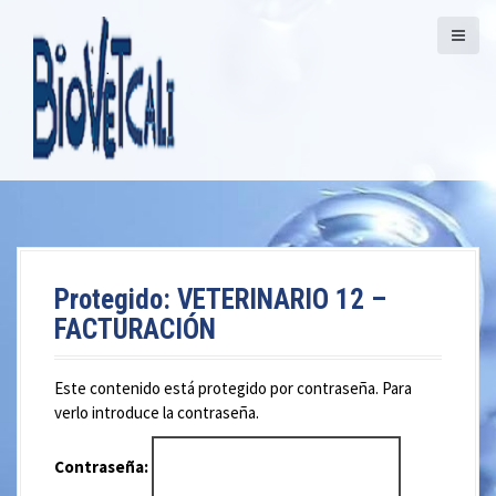
S
a
l
t
a
r
a
l
c
o
n
t
Protegido: VETERINARIO 12 –
e
FACTURACIÓN
n
i
d
Este contenido está protegido por contraseña. Para
o
verlo introduce la contraseña.
Contraseña: