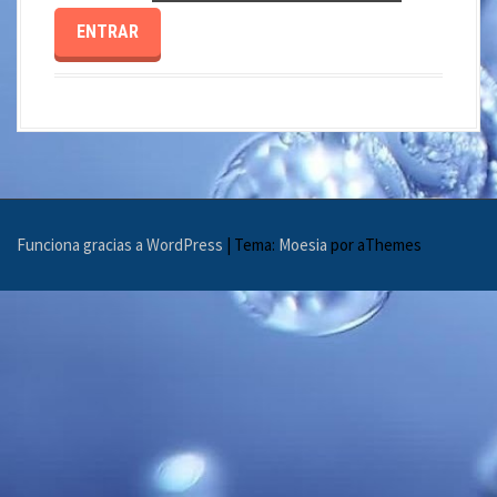
Funciona gracias a WordPress
|
Tema:
Moesia
por aThemes