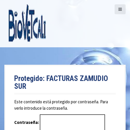
S
a
l
t
a
r
a
l
c
o
n
t
Protegido: FACTURAS ZAMUDIO
e
SUR
n
i
d
Este contenido está protegido por contraseña. Para
o
verlo introduce la contraseña.
Contraseña: