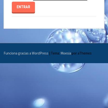
Funciona gracias a WordPress
|
Tema:
Moesia
por aThemes